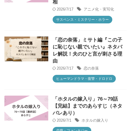
相
2026/7/17
アニメ化・実写化
サスペンス・ミステリー・ホラー
「恋の奈落」ミサト編『この子
に恥じない親でいたい』ネタバ
レ解説！夫のひと言が刺さる理
由
2026/7/17
恋の奈落
ヒューマンドラマ・復讐・ドロドロ
「ホタルの嫁入り」76～79話
【完結】までのあらすじ（ネタ
バレあり）
2026/7/1
ホタルの嫁入り
恋愛・ファンタジー