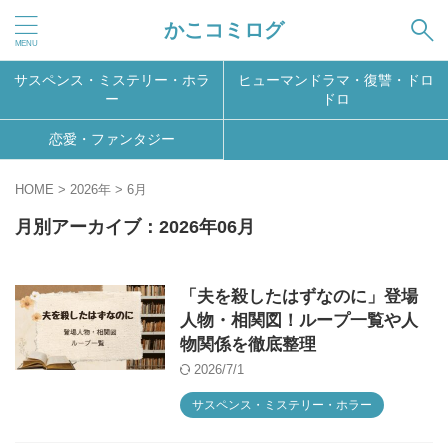
かこコミログ
サスペンス・ミステリー・ホラ
ヒューマンドラマ・復讐・ドロ
ー
ドロ
恋愛・ファンタジー
HOME
>
2026年
>
6月
月別アーカイブ：2026年06月
「夫を殺したはずなのに」登場
人物・相関図！ループ一覧や人
物関係を徹底整理
2026/7/1
サスペンス・ミステリー・ホラー