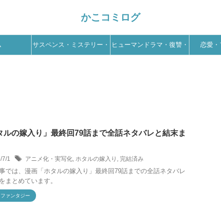
かこコミログ
ム
サスペンス・ミステリー・
ヒューマンドラマ・復讐・
恋愛・
ホラー
ドロドロ
タルの嫁入り」最終回79話まで全話ネタバレと結末ま
/7/1
アニメ化・実写化
,
ホタルの嫁入り
,
完結済み
事では、漫画「ホタルの嫁入り」最終回79話までの全話ネタバレ
をまとめています。
・ファンタジー