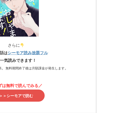
さらに
6話は
シーモア読み放題フル
一気読みできます！
。
。
料
無料期間終了後は月額課金が発生します
ずは無料で読んでみる／
＞＞シーモアで読む