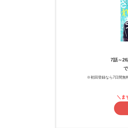
7話～2
で
※初回登録なら7日間無
＼ま