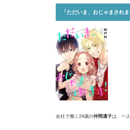
「ただいま、おじゃまされま
会社で働く24歳の
仲間凛子
は、一