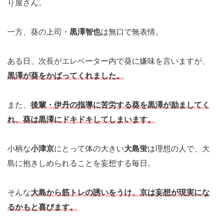
り屋さん。
一方、葵の上司・
黒澤智也
は無口で無表情。
ある日、次長がエレベーター内で葵に嫌味を言いますが、
黒澤が葵をかばってくれました。
また、
後輩・
伊丹
の指導に苦労する葵を黒澤が励ましてく
れ、葵は黒澤にドキドキしてしまいます。
小柄な
小津京
にとって体の大きい
大島蛍
は理想の人で、大
島に抱きしめられることを妄想する毎日。
そんな
大島から筋トレの誘いをうけ、京は妄想が現実にな
るかもと喜びます。