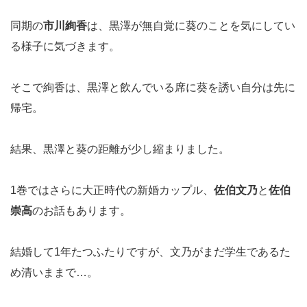
同期の
市川絢香
は、黒澤が無自覚に葵のことを気にしてい
る様子に気づきます。
そこで絢香は、黒澤と飲んでいる席に葵を誘い自分は先に
帰宅。
結果、黒澤と葵の距離が少し縮まりました。
1巻ではさらに大正時代の新婚カップル、
佐伯文乃
と
佐伯
崇高
のお話もあります。
結婚して1年たつふたりですが、文乃がまだ学生であるた
め清いままで…。