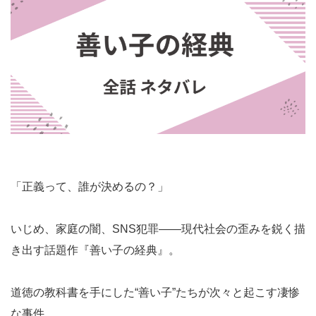
「正義って、誰が決めるの？」
いじめ、家庭の闇、SNS犯罪——現代社会の歪みを鋭く描
き出す話題作『善い子の経典』。
道徳の教科書を手にした“善い子”たちが次々と起こす凄惨
な事件。