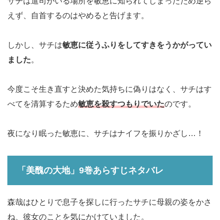
サチは進司がいる場所を敏恵に知られてしまったため逆ら
えず、自首するのはやめると告げます。
しかし、サチは
敏恵に従うふりをしてすきをうかがってい
ました
。
今度こそ生き直すと決めた気持ちに偽りはなく、サチはす
べてを清算するため
敏恵を殺すつもりでいた
のです。
夜になり眠った敏恵に、サチはナイフを振りかざし…！
「美醜の大地」9巻あらすじネタバレ
森哉はひとりで息子を探しに行ったサチに母親の姿をかさ
ね、彼女のことを気にかけていました。